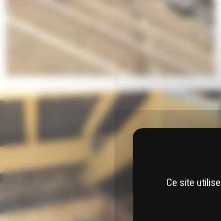
Ce site utili